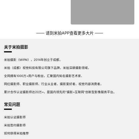
—— 请到米拍APP查看更多大片 ——
关于米拍摄影
米拍摄影（MIPAI），2014年创立于成都，
米拍（成都）视觉科技有限公司旗下品牌，米拍深耕摄影领域，
全网拥有1000万+用户与粉丝，汇聚国内知名摄影艺术家、
网红摄影师、职业摄影师、行业从业者、摄影爱好者、视觉内容消费者，
累计合作认证摄影师达20万+，是国内领先的“摄影+互联网”创新型影像服务平台。
常见问题
米拍认证摄影师
米拍签约摄影师
如何获得米拍推荐