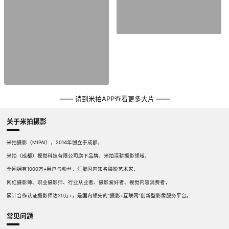
—— 请到米拍APP查看更多大片 ——
关于米拍摄影
米拍摄影（MIPAI），2014年创立于成都，
米拍（成都）视觉科技有限公司旗下品牌，米拍深耕摄影领域，
全网拥有1000万+用户与粉丝，汇聚国内知名摄影艺术家、
网红摄影师、职业摄影师、行业从业者、摄影爱好者、视觉内容消费者，
累计合作认证摄影师达20万+，是国内领先的“摄影+互联网”创新型影像服务平台。
常见问题