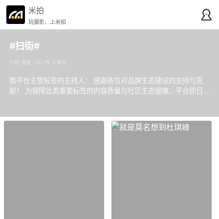
米拍
玩摄影，上米拍
#扫街#
1.7亿 浏览 | 22.7万 人参与
致平台主营标签的主持人： 感谢各位对品牌生态建设的支持与贡
献！ 为保障此类重要标签的内容质量与社区生态健康，平台即日
起将实施官方强化管理。恳请各位主持人务必以更高标准审慎行使
精选权，确保内容精良、评选公正，共同守护标签的良好氛围。我
们持续开放主持人申请通道，欢迎符合条件的用户提交申请。请注
意，对于未能满足管理要求的主持人，平台将依据规则进行资格评
估。 感谢各位对维护社区核心内容生态所付出的努力！