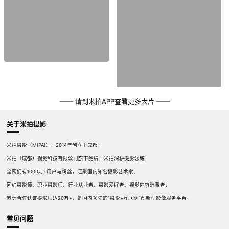
—— 请到米拍APP查看更多大片 ——
关于米拍摄影
米拍摄影（MIPAI），2014年创立于成都，
米拍（成都）视觉科技有限公司旗下品牌，米拍深耕摄影领域，
全网拥有1000万+用户与粉丝，汇聚国内知名摄影艺术家、
网红摄影师、职业摄影师、行业从业者、摄影爱好者、视觉内容消费者，
累计合作认证摄影师达20万+，是国内领先的“摄影+互联网”创新型影像服务平台。
常见问题