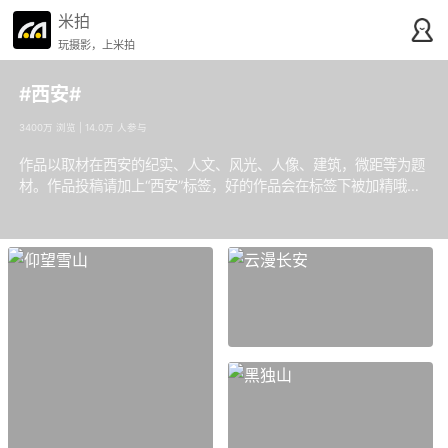
米拍
玩摄影，上米拍
#西安#
3400万 浏览 | 14.0万 人参与
作品以取材在西安的纪实、人文、风光、人像、建筑，微距等为题
材。作品投稿请加上“西安”标签，好的作品会在标签下被加精哦。
大家拍的照片一定要发出来哦，让我们一起记录西安，记录生活吧