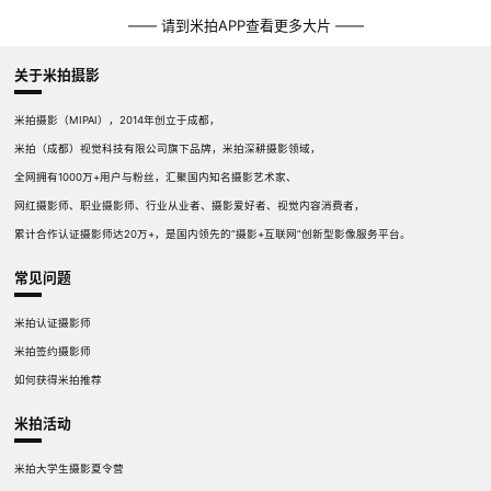
—— 请到米拍APP查看更多大片 ——
关于米拍摄影
米拍摄影（MIPAI），2014年创立于成都，
米拍（成都）视觉科技有限公司旗下品牌，米拍深耕摄影领域，
全网拥有1000万+用户与粉丝，汇聚国内知名摄影艺术家、
网红摄影师、职业摄影师、行业从业者、摄影爱好者、视觉内容消费者，
累计合作认证摄影师达20万+，是国内领先的“摄影+互联网”创新型影像服务平台。
常见问题
米拍认证摄影师
米拍签约摄影师
如何获得米拍推荐
米拍活动
米拍大学生摄影夏令营