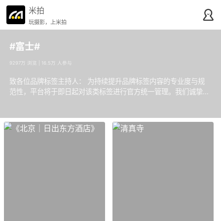
米拍
玩摄影，上米拍
#富士#
9297万 浏览 | 16.5万 人参与
致各位品牌标签主持人： 为持续提升品牌标签内容的专业度与规
范性，平台将于即日起对该类标签进行官方统一管理。我们诚挚邀
请各位主持人，在行使精选权限时，严格遵循平台规范，共同维护
品牌内容的专业形象。同时，我们欢迎有志于担任品牌标签主持人
的用户提交申请，加入我们的管理团队。有好的作品可以@看到后
可以加精