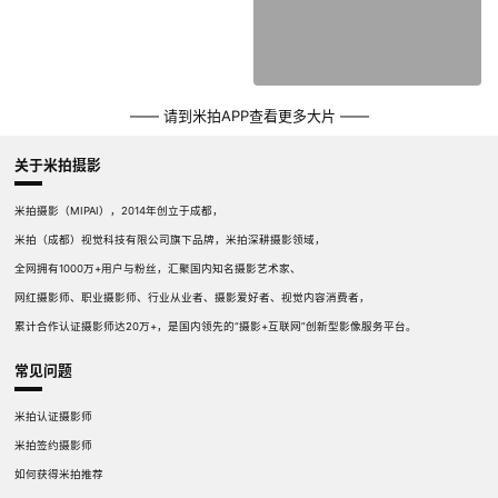
—— 请到米拍APP查看更多大片 ——
关于米拍摄影
米拍摄影（MIPAI），2014年创立于成都，
米拍（成都）视觉科技有限公司旗下品牌，米拍深耕摄影领域，
全网拥有1000万+用户与粉丝，汇聚国内知名摄影艺术家、
网红摄影师、职业摄影师、行业从业者、摄影爱好者、视觉内容消费者，
累计合作认证摄影师达20万+，是国内领先的“摄影+互联网”创新型影像服务平台。
常见问题
米拍认证摄影师
米拍签约摄影师
如何获得米拍推荐