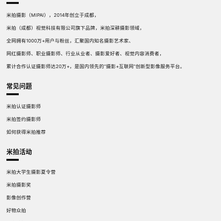
米拍摄影（MIPAI），2014年创立于成都，
米拍（成都）视觉科技有限公司旗下品牌，米拍深耕摄影领域，
全网拥有1000万+用户与粉丝，汇聚国内知名摄影艺术家、
网红摄影师、职业摄影师、行业从业者、摄影爱好者、视觉内容消费者，
累计合作认证摄影师达20万+，是国内领先的“摄影+互联网”创新型影像服务平台。
常见问题
米拍认证摄影师
米拍签约摄影师
如何获得米拍推荐
米拍活动
米拍大学生摄影夏令营
米拍摄影奖
影像创作营
好物众拍