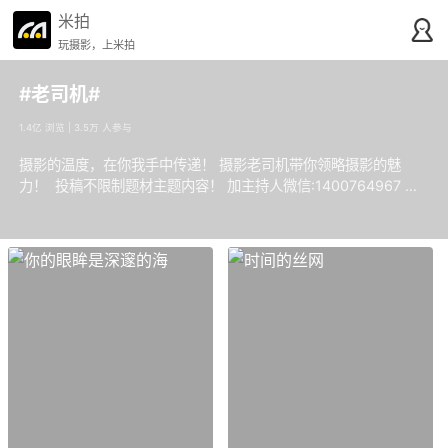
米拍
玩摄影，上米拍
#老司机#
1.4亿 浏览 | 3.5万 人参与
摄影的温度，在你我手中传递！ 摄影老司机带你领略摄影的魅
力！ 投稿不限制题材主题内容！ 加主持人微信:1400764967 备
注:老司机，拉标签投稿群