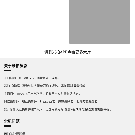
—— 请到米拍APP查看更多大片 ——
关于米拍摄影
米拍摄影（MIPAI），2014年创立于成都，
米拍（成都）视觉科技有限公司旗下品牌，米拍深耕摄影领域，
全网拥有1000万+用户与粉丝，汇聚国内知名摄影艺术家、
网红摄影师、职业摄影师、行业从业者、摄影爱好者、视觉内容消费者，
累计合作认证摄影师达20万+，是国内领先的“摄影+互联网”创新型影像服务平台。
常见问题
米拍认证摄影师