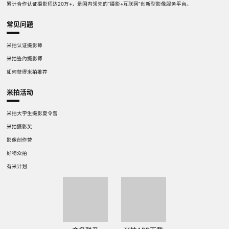
累计合作认证摄影师达20万+，是国内领先的“摄影+互联网”创新型影像服务平台。
常见问题
米拍认证摄影师
米拍签约摄影师
如何获得米拍推荐
米拍活动
米拍大学生摄影夏令营
米拍摄影奖
影像创作营
好物众拍
有米计划