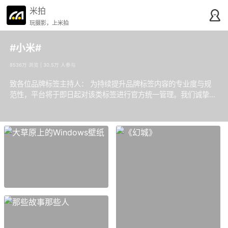
米拍
玩摄影，上米拍
#小米#
8536万 浏览 | 30.5万 人参与
致各位品牌标签主持人： 为持续提升品牌标签内容的专业度与规
范性，平台将于即日起对该类标签进行官方统一管理。我们诚挚邀
请各位主持人，在行使精选权限时，严格遵循平台规范，共同维护
品牌内容的专业形象。同时，我们欢迎有志于担任品牌标签主持人
的用户提交申请，加入我们的管理团队。