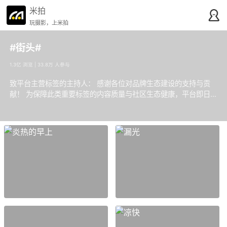
米拍
玩摄影，上米拍
#街头#
1.3亿 浏览 | 33.8万 人参与
致平台主营标签的主持人： 感谢各位对品牌生态建设的支持与贡
献！ 为保障此类重要标签的内容质量与社区生态健康，平台即日
起将实施官方强化管理。恳请各位主持人务必以更高标准审慎行使
精选权，确保内容精良、评选公正，共同守护标签的良好氛围。我
们持续开放主持人申请通道，欢迎符合条件的用户提交申请。请注
意，对于未能满足管理要求的主持人，平台将依据规则进行资格评
估。 感谢各位对维护社区核心内容生态所付出的努力！