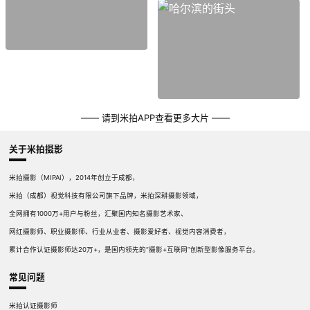
—— 请到米拍APP查看更多大片 ——
关于米拍摄影
米拍摄影（MIPAI），2014年创立于成都，
米拍（成都）视觉科技有限公司旗下品牌，米拍深耕摄影领域，
全网拥有1000万+用户与粉丝，汇聚国内知名摄影艺术家、
网红摄影师、职业摄影师、行业从业者、摄影爱好者、视觉内容消费者，
累计合作认证摄影师达20万+，是国内领先的“摄影+互联网”创新型影像服务平台。
常见问题
米拍认证摄影师