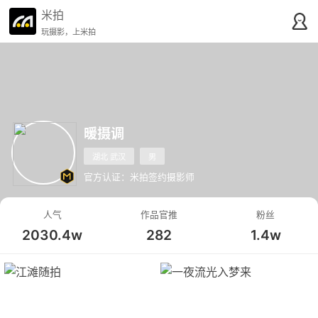
米拍
玩摄影，上米拍
暖摄调
湖北 武汉
男
官方认证：米拍签约摄影师
人气
作品官推
粉丝
2030.4w
282
1.4w