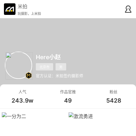
米拍
玩摄影，上米拍
Here小赵
北京市
男
官方认证：米拍签约摄影师
人气
作品官推
粉丝
243.9w
49
5428