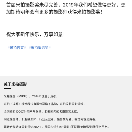
首届米拍摄影奖未尽完善，2019年我们希望做得更好，更
加期待明年会有更多的摄影师获得米拍摄影奖！
祝大家新年快乐，万事如意！
#
米拍官宣
#
#
米拍摄影奖
#
关于米拍摄影
米拍摄影（MIPAI），2014年创立于成都，
米拍（成都）视觉科技有限公司旗下品牌，米拍深耕摄影领域，
全网拥有1000万+用户与粉丝，汇聚国内知名摄影艺术家、
网红摄影师、职业摄影师、行业从业者、摄影爱好者、视觉内容消费者，
累计合作认证摄影师达20万+，是国内领先的“摄影+互联网”创新型影像服务平台。