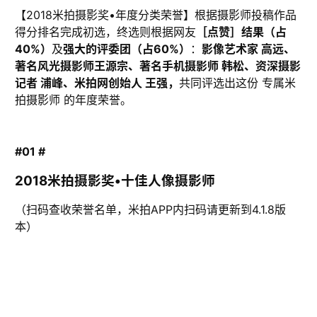
【2018米拍摄影奖•年度分类荣誉】根据摄影师投稿作品
得分排名完成初选，终选则根据网友
［点赞］结果（占
40%）
及
强大的评委团（占60%）
：
影像艺术家 高远
、
著名风光摄影师王源宗
、
著名手机摄影师 韩松
、
资深摄影
记者 浦峰
、
米拍网创始人 王强，
共同评选出这份 专属米
拍摄影师 的年度荣誉。
#01 #
2018米拍摄影奖•十佳人像摄影师
（扫码查收荣誉名单，米拍APP内扫码请更新到4.1.8版
本）