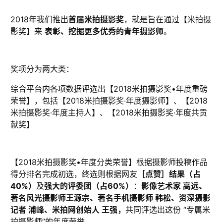
2018年我们推出
首届米拍摄影奖
，就是旨在通过【米拍摄
影奖】来
表彰、挖掘更多优秀的青年摄影师
。
奖项分为两大类：
综合平台内各项数据评选出【2018米拍摄影奖•年度重磅
荣誉】，包括【2018米拍摄影奖·年度摄影师】、【2018
米拍摄影奖·年度主持人】、【2018米拍摄影奖·年度共贡
献奖】
【2018米拍摄影奖•年度分类荣誉】根据摄影师投稿作品
得分排名完成初选，终选则根据网友
［点赞］结果（占
40%）
及
强大的评委团（占60%）
：
影像艺术家 高远
、
著名风光摄影师王源宗
、
著名手机摄影师 韩松
、
资深摄影
记者 浦峰
、
米拍网创始人 王强，
共同评选出这份 “专属米
拍摄影师”的年度荣誉。