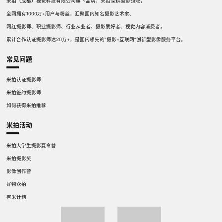
米拍（成都）视觉科技有限公司旗下品牌，米拍深耕摄影领域，
全网拥有1000万+用户与粉丝，汇聚国内知名摄影艺术家、
网红摄影师、职业摄影师、行业从业者、摄影爱好者、视觉内容消费者，
累计合作认证摄影师达20万+，是国内领先的“摄影+互联网”创新型影像服务平台。
常见问题
米拍认证摄影师
米拍签约摄影师
如何获得米拍推荐
米拍活动
米拍大学生摄影夏令营
米拍摄影奖
影像创作营
好物众拍
有米计划