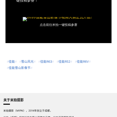
键投稿参赛！
点击前往米拍一键投稿参赛
#
佳能
#
#
雪山风光
#
#
佳能R63
#
#
佳能R52
#
#
佳能R6V
#
#
佳能雪山影像节
#
关于米拍摄影
米拍摄影（MIPAI），2014年创立于成都，